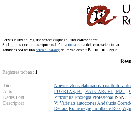
Per visualitzar el registre sencer cliqueu el títol corresponent.
Si cliqueu sobre un descriptor us farà una
nova cerca
del terme seleccionat.
Palomino negre
També es pot fer una
cerca al catàleg
del terme cercat:
Resu
Registres trobats:
1
Títol
Nuevos vinos elaborados a partir de vari
Autor
PUERTAS, B.
VALCARCEL, M.C.
Dades Font
Viticultura Enologia Profesional
ISSN: 11
Descriptors
Vi
Varietats autoctones
Andalucia
Corred
Redora
Rome negre
Tintilla de Rota
Vigi