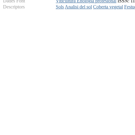
Dades Font
Viticultura Enologia profesional
ISSN: 113
Descriptors
Sols
Analisi del sol
Coberta vegetal
Festu