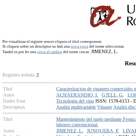
Per visualitzar el registre sencer cliqueu el títol corresponent.
Si cliqueu sobre un descriptor us farà una
nova cerca
del terme seleccionat.
JIMENEZ, L.
També es pot fer una
cerca al catàleg
del terme cercat:
Resu
Registres trobats:
2
Títol
Caracterizacion de vinagres comerciales m
Autor
ACHAERANDIO, I.
G?ELL, G.
LOP
Dades Font
Tecnologia del vino
ISSN: 1578-6153 - En
Descriptors
Analisi multivariable
Vinagre
Analisi dis
Títol
Mantenimiento del suelo mediante Festuca
laboreo convencional.
Autor
JIMENEZ, L.
JUNQUERA, P.
LINAR