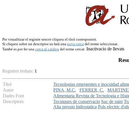
Per visualitzar el registre sencer cliqueu el títol corresponent.
Si cliqueu sobre un descriptor us farà una
nova cerca
del terme seleccionat.
Inactivacio de llevats
També es pot fer una
cerca al catàleg
del terme cercat:
Resu
Registres trobats:
1
Títol
Tecnologias emergentes e inocuidad alime
Autor
PINA, M.C.
FERRER, C.
MARTINEZ
Dades Font
Alimentaria Revista de Tecnologia e Higi
Descriptors
Tecniques de conservacio
Suc de raim
Tr
Alta pressio hidrostatica
Pols electric d'alt