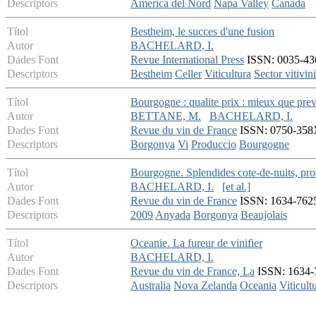
Descriptors
America del Nord
Napa Valley
Canada
Títol
Bestheim, le succes d'une fusion
Autor
BACHELARD, I.
Dades Font
Revue International Press
ISSN: 0035-436
Descriptors
Bestheim
Celler
Viticultura
Sector vitivin
Títol
Bourgogne : qualite prix : mieux que pre
Autor
BETTANE, M.
BACHELARD, I.
Dades Font
Revue du vin de France
ISSN: 0750-358X 
Descriptors
Borgonya
Vi
Produccio
Bourgogne
Títol
Bourgogne. Splendides cote-de-nuits, pro
Autor
BACHELARD, I.
[et al.]
Dades Font
Revue du vin de France
ISSN: 1634-7625 
Descriptors
2009
Anyada
Borgonya
Beaujolais
Títol
Oceanie. La fureur de vinifier
Autor
BACHELARD, I.
Dades Font
Revue du vin de France, La
ISSN: 1634-7
Descriptors
Australia
Nova Zelanda
Oceania
Viticult