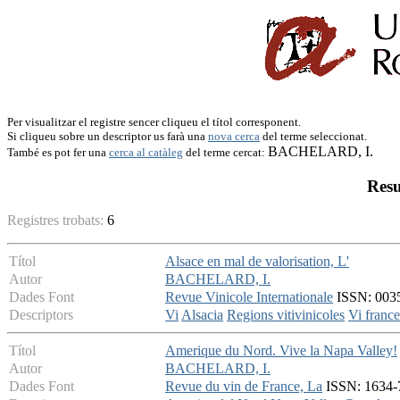
Per visualitzar el registre sencer cliqueu el títol corresponent.
Si cliqueu sobre un descriptor us farà una
nova cerca
del terme seleccionat.
BACHELARD, I.
També es pot fer una
cerca al catàleg
del terme cercat:
Resu
Registres trobats:
6
Títol
Alsace en mal de valorisation, L'
Autor
BACHELARD, I.
Dades Font
Revue Vinicole Internationale
ISSN: 0035-
Descriptors
Vi
Alsacia
Regions vitivinicoles
Vi france
Títol
Amerique du Nord. Vive la Napa Valley!
Autor
BACHELARD, I.
Dades Font
Revue du vin de France, La
ISSN: 1634-7