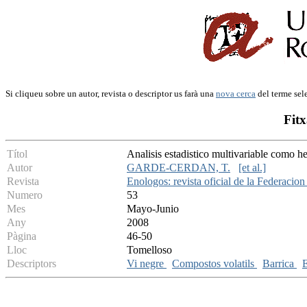
Si cliqueu sobre un autor, revista o descriptor us farà una
nova cerca
del terme sel
Fitx
Títol
Analisis estadistico multivariable como h
Autor
GARDE-CERDAN, T.
[et al.]
Revista
Enologos: revista oficial de la Federaci
Numero
53
Mes
Mayo-Junio
Any
2008
Pàgina
46-50
Lloc
Tomelloso
Descriptors
Vi negre
Compostos volatils
Barrica