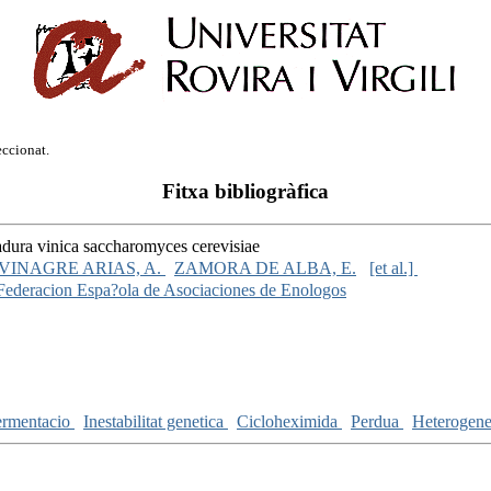
eccionat.
Fitxa bibliogràfica
vadura vinica saccharomyces cerevisiae
VINAGRE ARIAS, A.
ZAMORA DE ALBA, E.
[et al.]
la Federacion Espa?ola de Asociaciones de Enologos
ermentacio
Inestabilitat genetica
Cicloheximida
Perdua
Heterogene