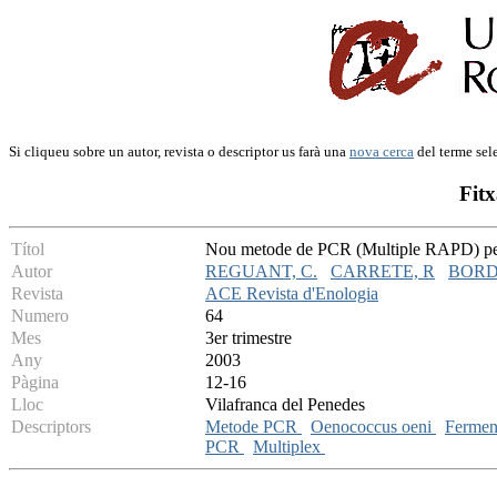
Si cliqueu sobre un autor, revista o descriptor us farà una
nova cerca
del terme sel
Fitx
Títol
Nou metode de PCR (Multiple RAPD) per
Autor
REGUANT, C.
CARRETE, R
BORD
Revista
ACE Revista d'Enologia
Numero
64
Mes
3er trimestre
Any
2003
Pàgina
12-16
Lloc
Vilafranca del Penedes
Descriptors
Metode PCR
Oenococcus oeni
Fermen
PCR
Multiplex