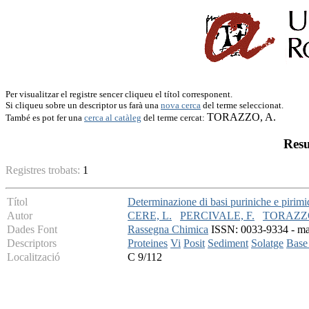
Per visualitzar el registre sencer cliqueu el títol corresponent.
Si cliqueu sobre un descriptor us farà una
nova cerca
del terme seleccionat.
TORAZZO, A.
També es pot fer una
cerca al catàleg
del terme cercat:
Resu
Registres trobats:
1
Títol
Determinazione di basi puriniche e pirimid
Autor
CERE, L.
PERCIVALE, F.
TORAZZO
Dades Font
Rassegna Chimica
ISSN: 0033-9334 - mai
Descriptors
Proteines
Vi
Posit
Sediment
Solatge
Base
Localització
C 9/112