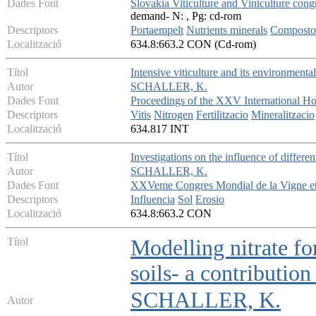
Dades Font
Slovakia Viticulture and Viniculture cong
demand- N: , Pg: cd-rom
Descriptors
Portaempelt
Nutrients minerals
Compostos
Localització
634.8:663.2 CON (Cd-rom)
Títol
Intensive viticulture and its environmenta
Autor
SCHALLER, K.
Dades Font
Proceedings of the XXV International Hor
Descriptors
Vitis
Nitrogen
Fertilitzacio
Mineralitzacio
Localització
634.817 INT
Títol
Investigations on the influence of different
Autor
SCHALLER, K.
Dades Font
XXVeme Congres Mondial de la Vigne et
Descriptors
Influencia
Sol
Erosio
Localització
634.8:663.2 CON
Títol
Modelling nitrate f
soils- a contribution
SCHALLER, K.
Autor