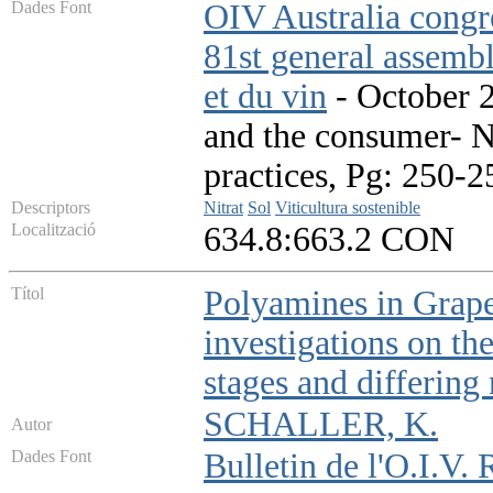
Dades Font
OIV Australia congr
81st general assembl
et du vin
- October 20
and the consumer- N:
practices, Pg: 250-2
Descriptors
Nitrat
Sol
Viticultura sostenible
Localització
634.8:663.2 CON
Títol
Polyamines in Grapev
investigations on th
stages and differing 
SCHALLER, K.
Autor
Dades Font
Bulletin de l'O.I.V.