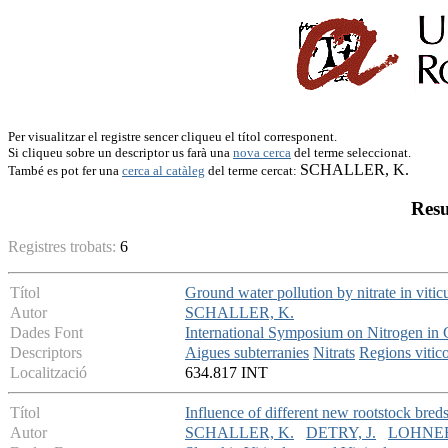
Per visualitzar el registre sencer cliqueu el títol corresponent.
Si cliqueu sobre un descriptor us farà una
nova cerca
del terme seleccionat.
SCHALLER, K.
També es pot fer una
cerca al catàleg
del terme cercat:
Resu
Registres trobats:
6
Títol
Ground water pollution by nitrate in viticu
Autor
SCHALLER, K.
Dades Font
International Symposium on Nitrogen in
Descriptors
Aigues subterranies
Nitrats
Regions vitico
Localització
634.817 INT
Títol
Influence of different new rootstock bred
Autor
SCHALLER, K.
DETRY, J.
LOHNER