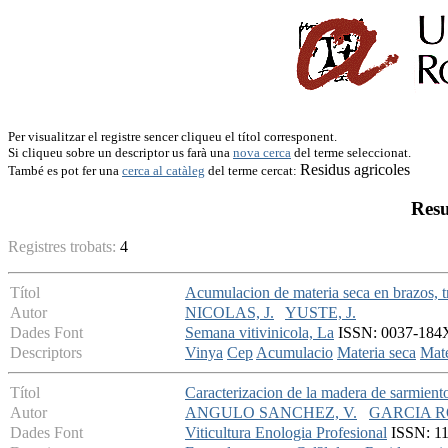
Per visualitzar el registre sencer cliqueu el títol corresponent.
Si cliqueu sobre un descriptor us farà una
nova cerca
del terme seleccionat.
Residus agricoles
També es pot fer una
cerca al catàleg
del terme cercat:
Resu
Registres trobats:
4
Títol
Acumulacion de materia seca en brazos, 
Autor
NICOLAS, J.
YUSTE, J.
Dades Font
Semana vitivinicola, La
ISSN: 0037-184X 
Descriptors
Vinya
Cep
Acumulacio
Materia seca
Mate
Títol
Caracterizacion de la madera de sarmient
Autor
ANGULO SANCHEZ, V.
GARCIA R
Dades Font
Viticultura Enologia Profesional
ISSN: 113