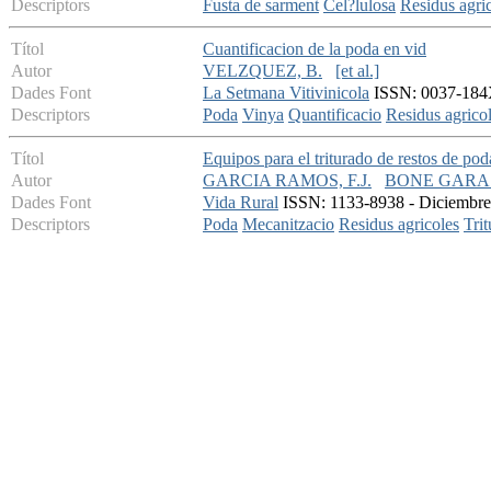
Descriptors
Fusta de sarment
Cel?lulosa
Residus agri
Títol
Cuantificacion de la poda en vid
Autor
VELZQUEZ, B.
[et al.]
Dades Font
La Setmana Vitivinicola
ISSN: 0037-184X 
Descriptors
Poda
Vinya
Quantificacio
Residus agrico
Títol
Equipos para el triturado de restos de pod
Autor
GARCIA RAMOS, F.J.
BONE GARAS
Dades Font
Vida Rural
ISSN: 1133-8938 - Diciembre 
Descriptors
Poda
Mecanitzacio
Residus agricoles
Tri