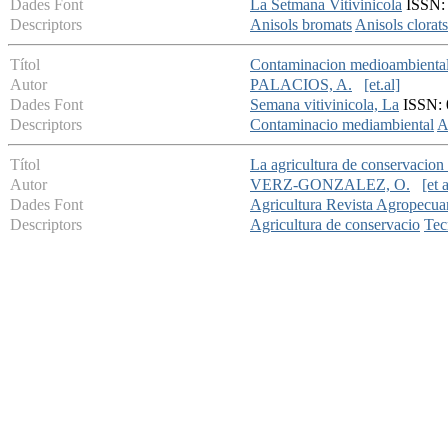
Dades Font
La Setmana Vitivinicola
ISSN: 
Descriptors
Anisols bromats
Anisols clorats
Títol
Contaminacion medioambiental 
Autor
PALACIOS, A.
[et.al]
Dades Font
Semana vitivinicola, La
ISSN: 0
Descriptors
Contaminacio mediambiental
A
Títol
La agricultura de conservacion
Autor
VERZ-GONZALEZ, O.
[et a
Dades Font
Agricultura Revista Agropecua
Descriptors
Agricultura de conservacio
Tec