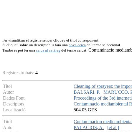
Per visualitzar el registre sencer cliqueu el títol corresponent.
Si cliqueu sobre un descriptor us farà una
nova cerca
del terme seleccionat.
Contaminacio mediamb
També es pot fer una
cerca al catàleg
del terme cercat:
Registres trobats:
4
Títol
Cleaning of sprayers: the impor
Autor
BALSARI, P.
MARUCCO, P
Dades Font
Proceedings of the 3rd internat
Descriptors
Contaminacio mediambiental
R
Localització
504.05 GES
Títol
Contaminacion medioambiental 
Autor
PALACIOS, A.
[et al.]