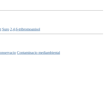
t
Suro
2,4,6-tribromoanisol
conservacio
Contaminacio mediambiental