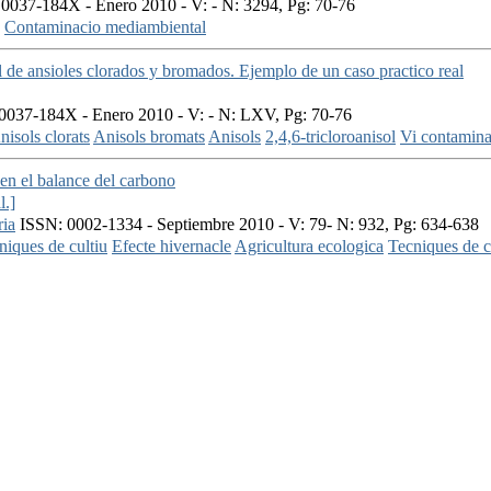
0037-184X - Enero 2010 - V: - N: 3294, Pg: 70-76
Contaminacio mediambiental
de ansioles clorados y bromados. Ejemplo de un caso practico real
037-184X - Enero 2010 - V: - N: LXV, Pg: 70-76
nisols clorats
Anisols bromats
Anisols
2,4,6-tricloroanisol
Vi contamina
 en el balance del carbono
l.]
ria
ISSN: 0002-1334 - Septiembre 2010 - V: 79- N: 932, Pg: 634-638
niques de cultiu
Efecte hivernacle
Agricultura ecologica
Tecniques de 