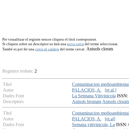
Per visualitzar el registre sencer cliqueu el títol corresponent.
Si cliqueu sobre un descriptor us farà una
nova cerca
del terme seleccionat.
Anisols clorats
També es pot fer una
cerca al catàleg
del terme cercat:
Registres trobats:
2
Títol
Contaminacion medioambiental 
Autor
PALACIOS, A.
[et al.]
Dades Font
La Setmana Vitivinicola
ISSN: 
Descriptors
Anisols bromats
Anisols clorats
Títol
Contaminacion medioambiental 
Autor
PALACIOS, A.
[et.al]
Dades Font
Semana vitivinicola, La
ISSN: 0