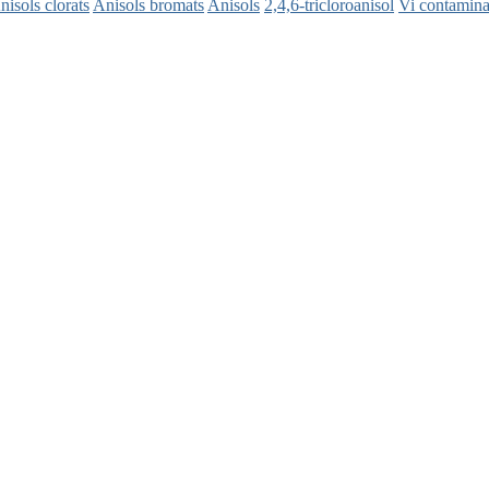
nisols clorats
Anisols bromats
Anisols
2,4,6-tricloroanisol
Vi contamina