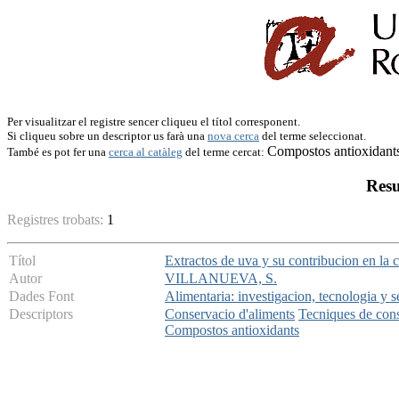
Per visualitzar el registre sencer cliqueu el títol corresponent.
Si cliqueu sobre un descriptor us farà una
nova cerca
del terme seleccionat.
Compostos antioxidant
També es pot fer una
cerca al catàleg
del terme cercat:
Resu
Registres trobats:
1
Títol
Extractos de uva y su contribucion en la 
Autor
VILLANUEVA, S.
Dades Font
Alimentaria: investigacion, tecnologia y 
Descriptors
Conservacio d'aliments
Tecniques de cons
Compostos antioxidants