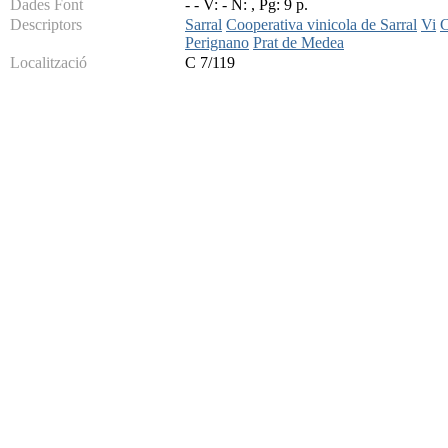
Dades Font
- - V: - N: , Pg: 9 p.
Descriptors
Sarral
Cooperativa vinicola de Sarral
Vi
Perignano
Prat de Medea
Localització
C 7/119