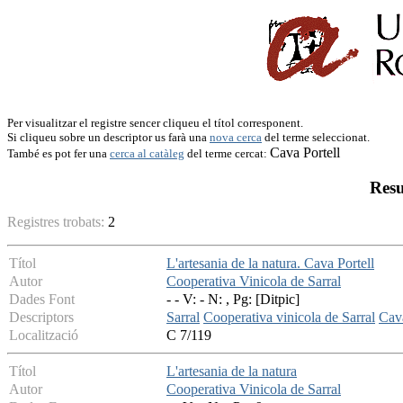
Per visualitzar el registre sencer cliqueu el títol corresponent.
Si cliqueu sobre un descriptor us farà una
nova cerca
del terme seleccionat.
Cava Portell
També es pot fer una
cerca al catàleg
del terme cercat:
Resu
Registres trobats:
2
Títol
L'artesania de la natura. Cava Portell
Autor
Cooperativa Vinicola de Sarral
Dades Font
- - V: - N: , Pg: [Ditpic]
Descriptors
Sarral
Cooperativa vinicola de Sarral
Cava
Localització
C 7/119
Títol
L'artesania de la natura
Autor
Cooperativa Vinicola de Sarral