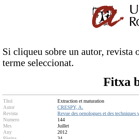
Si cliqueu sobre un autor, revista 
terme seleccionat.
Fitxa 
Títol
Extraction et maturation
Autor
CRESPY, A.
Revista
Revue des oenologues et des techniques vi
Numero
144
Mes
Juillet
Any
2012
Pàgina
34