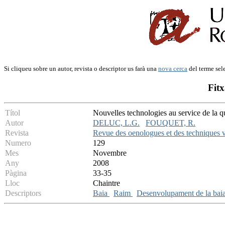
Si cliqueu sobre un autor, revista o descriptor us farà una
nova cerca
del terme sel
Fitx
Títol
Nouvelles technologies au service de la qua
Autor
DELUC, L.G.
FOUQUET, R.
Revista
Revue des oenologues et des techniques vi
Numero
129
Mes
Novembre
Any
2008
Pàgina
33-35
Lloc
Chaintre
Descriptors
Baia
Raim
Desenvolupament de la bai