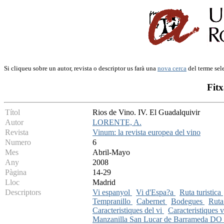
Si cliqueu sobre un autor, revista o descriptor us farà una
nova cerca
del terme sel
Fitx
Títol
Rios de Vino. IV. El Guadalquivir
Autor
LORENTE, A.
Revista
Vinum: la revista europea del vino
Numero
6
Mes
Abril-Mayo
Any
2008
Pàgina
14-29
Lloc
Madrid
Descriptors
Vi espanyol
Vi d'Espa?a
Ruta turistica
Tempranillo
Cabernet
Bodegues
Ruta
Caracteristiques del vi
Caracteristiques v
Manzanilla San Lucar de Barrameda DO