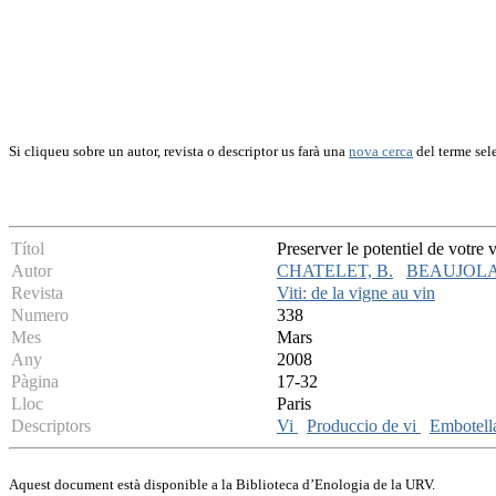
Si cliqueu sobre un autor, revista o descriptor us farà una
nova cerca
del terme sel
Títol
Preserver le potentiel de votre 
Autor
CHATELET, B.
BEAUJOLAI
Revista
Viti: de la vigne au vin
Numero
338
Mes
Mars
Any
2008
Pàgina
17-32
Lloc
Paris
Descriptors
Vi
Produccio de vi
Embotel
Aquest document està disponible a la Biblioteca d’Enologia de la URV.