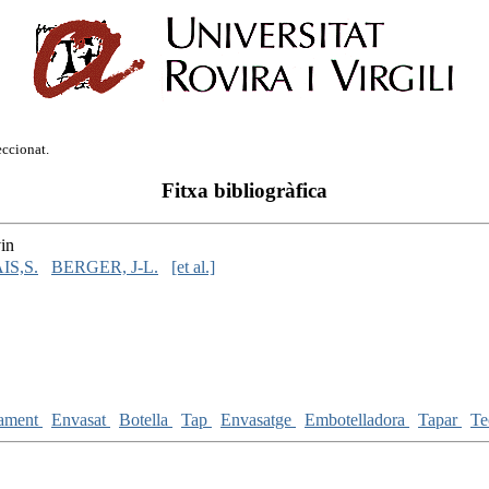
eccionat.
Fitxa bibliogràfica
vin
S,S.
BERGER, J-L.
[et al.]
lament
Envasat
Botella
Tap
Envasatge
Embotelladora
Tapar
Te