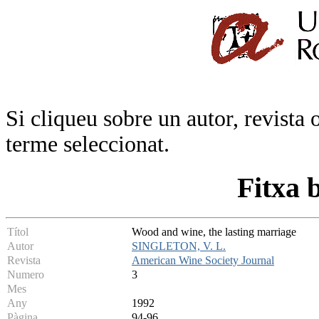
Si cliqueu sobre un autor, revista 
terme seleccionat.
Fitxa 
Títol
Wood and wine, the lasting marriage
Autor
SINGLETON, V. L.
Revista
American Wine Society Journal
Numero
3
Mes
Any
1992
Pàgina
94-96