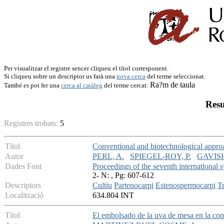
Per visualitzar el registre sencer cliqueu el títol corresponent.
Si cliqueu sobre un descriptor us farà una
nova cerca
del terme seleccionat.
Ra?m de taula
També es pot fer una
cerca al catàleg
del terme cercat:
Resu
Registres trobats:
5
Títol
Conventional and biotechnological approa
Autor
PERL, A.
SPIEGEL-ROY, P.
GAVISH
Dades Font
Proceedings of the seventh internationa
2- N: , Pg: 607-612
Descriptors
Cultiu
Partenocarpi
Estenospermocarpi
T
Localització
634.804 INT
Títol
El embolsado de la uva de mesa en la co