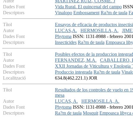
Autor
MARTINEZ RUIZ, COSME. J
Dades Font
Vida Rural. El quincenal del campo
ISSN:
Descriptors
Vinalopo
Embossament
Ra?m de taula
Fa
Títol
Ensayos de eficacia de productos insecti
Autor
LUCAS,A.
HERMOSILLA, A.
JIME
Dades Font
Phytoma
ISSN: 1131-8988 - febrero 2001 
Descriptors
Insecticides
Ra?m de taula
Empoasca liby
Títol
Posibles efectos de la produccion integra
Autor
FERNANDEZ, M.A.
CABALLERO, P
Dades Font
XXII Jornadas de Viticultura y Enologia 
Descriptors
Produccio integrada
Ra?m de taula
Vinal
Localització
634.8(462.221.1) JOR
Títol
Resultados de los controles de vuelo en 
mesa
Autor
LUCAS, A.
HERMOSILLA, A.
Dades Font
Phytoma
ISSN: 1131-8988 - febrero 2001 
Descriptors
Ra?m de taula
Mosquit
Empoasca libyca 