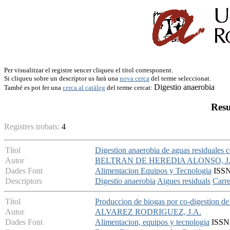
Per visualitzar el registre sencer cliqueu el títol corresponent.
Si cliqueu sobre un descriptor us farà una
nova cerca
del terme seleccionat.
Digestio anaerobia
També es pot fer una
cerca al catàleg
del terme cercat:
Resu
Registres trobats:
4
Títol
Digestion anaerobia de aguas residuales c
Autor
BELTRAN DE HEREDIA ALONSO, J
Dades Font
Alimentacion Equipos y Tecnologia
ISSN:
Descriptors
Digestio anaerobia
Aigues residuals
Carre
Títol
Produccion de biogas por co-digestion de
Autor
ALVAREZ RODRIGUEZ, J.A.
Dades Font
Alimentacion, equipos y tecnologia
ISSN: