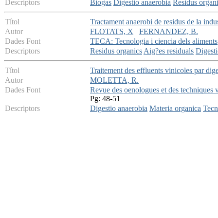
Descriptors
Biogas
Digestio anaerobia
Residus organ
Títol
Tractament anaerobi de residus de la indus
Autor
FLOTATS, X
FERNANDEZ, B.
Dades Font
TECA: Tecnologia i ciencia dels aliments
Descriptors
Residus organics
Aig?es residuals
Digesti
Títol
Traitement des effluents vinicoles par dig
Autor
MOLETTA, R.
Dades Font
Revue des oenologues et des techniques vi
Pg: 48-51
Descriptors
Digestio anaerobia
Materia organica
Tecn