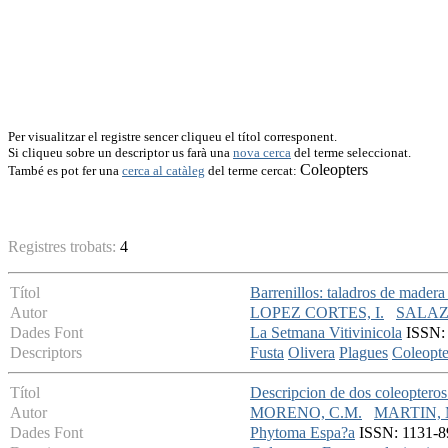
Per visualitzar el registre sencer cliqueu el títol corresponent.
Si cliqueu sobre un descriptor us farà una
nova cerca
del terme seleccionat.
Coleopters
També es pot fer una
cerca al catàleg
del terme cercat:
Registres trobats:
4
Títol
Barrenillos: taladros de madera
Autor
LOPEZ CORTES, I.
SALAZ
Dades Font
La Setmana Vitivinicola
ISSN: 
Descriptors
Fusta
Olivera
Plagues
Coleopte
Títol
Descripcion de dos coleopteros 
Autor
MORENO, C.M.
MARTIN, 
Dades Font
Phytoma Espa?a
ISSN: 1131-89