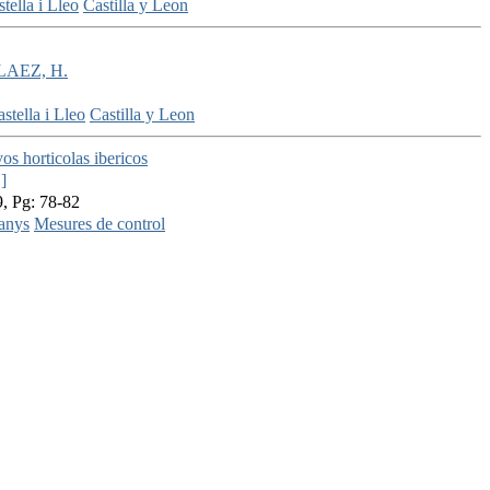
tella i Lleo
Castilla y Leon
LAEZ, H.
stella i Lleo
Castilla y Leon
s horticolas ibericos
.]
, Pg: 78-82
anys
Mesures de control