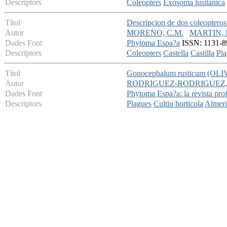
Descriptors
Coleopters
Exosoma lusitanica
Títol
Descripcion de dos coleopteros 
Autor
MORENO, C.M.
MARTIN, 
Dades Font
Phytoma Espa?a
ISSN: 1131-89
Descriptors
Coleopters
Castella
Castilla
Pla
Títol
Gonocephalum rusticum (OLIVIER
Autor
RODRIGUEZ-RODRIGUEZ,
Dades Font
Phytoma Espa?a: la revista prof
Descriptors
Plagues
Cultiu horticola
Almeri