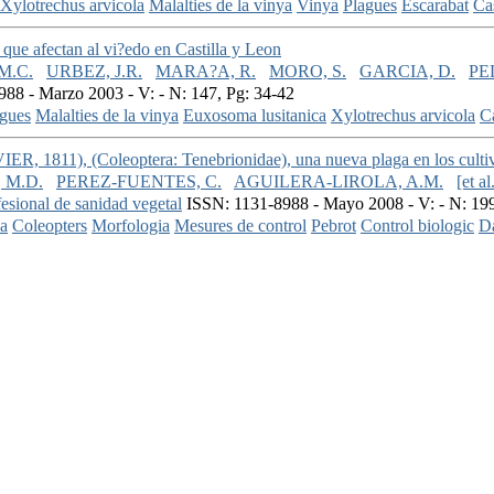
Xylotrechus arvicola
Malalties de la vinya
Vinya
Plagues
Escarabat
Cas
que afectan al vi?edo en Castilla y Leon
M.C.
URBEZ, J.R.
MARA?A, R.
MORO, S.
GARCIA, D.
PE
88 - Marzo 2003 - V: - N: 147, Pg: 34-42
gues
Malalties de la vinya
Euxosoma lusitanica
Xylotrechus arvicola
Ca
, 1811), (Coleoptera: Tenebrionidae), una nueva plaga en los cultivo
 M.D.
PEREZ-FUENTES, C.
AGUILERA-LIROLA, A.M.
[et al
esional de sanidad vegetal
ISSN: 1131-8988 - Mayo 2008 - V: - N: 199
a
Coleopters
Morfologia
Mesures de control
Pebrot
Control biologic
D