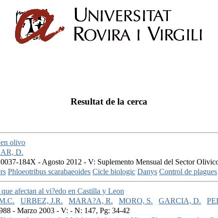
Resultat de la cerca
 en olivo
AR, D.
0037-184X - Agosto 2012 - V: Suplemento Mensual del Sector Olivico
rs
Phloeotribus scarabaeoides
Cicle biologic
Danys
Control de plagues
que afectan al vi?edo en Castilla y Leon
M.C.
URBEZ, J.R.
MARA?A, R.
MORO, S.
GARCIA, D.
PE
88 - Marzo 2003 - V: - N: 147, Pg: 34-42