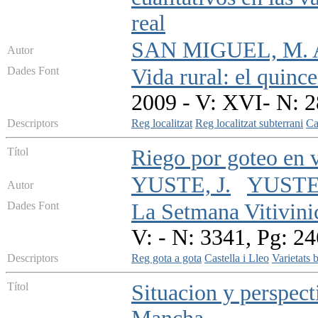
real
SAN MIGUEL, M. 
Autor
Dades Font
Vida rural: el quinc
2009 - V: XVI- N: 2
Descriptors
Reg localitzat
Reg localitzat subterrani
Ca
Títol
Riego por goteo en v
YUSTE, J.
YUSTE,
Autor
Dades Font
La Setmana Vitivini
V: - N: 3341, Pg: 2
Descriptors
Reg gota a gota
Castella i Lleo
Varietats 
Títol
Situacion y perspecti