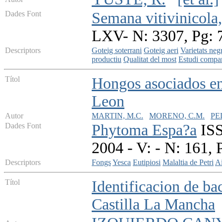
Dades Font
Semana vitivinicola
LXV- N: 3307, Pg: 
Descriptors
Goteig soterrani
Goteig aeri
Varietats neg
productiu
Qualitat del most
Estudi compar
Títol
Hongos asociados en 
Leon
Autor
MARTIN, M.C.
MORENO, C.M.
PE
Dades Font
Phytoma Espa?a
ISS
2004 - V: - N: 161, 
Descriptors
Fongs
Yesca
Eutipiosi
Malaltia de Petri
Ai
Títol
Identificacion de ba
Castilla La Mancha