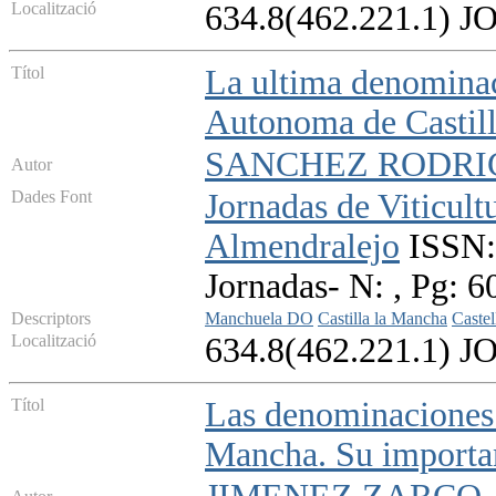
Localització
634.8(462.221.1) J
Títol
La ultima denominac
Autonoma de Castil
SANCHEZ RODRIG
Autor
Dades Font
Jornadas de Viticult
Almendralejo
ISSN: 
Jornadas- N: , Pg: 
Descriptors
Manchuela DO
Castilla la Mancha
Castel
Localització
634.8(462.221.1) J
Títol
Las denominaciones 
Mancha. Su importan