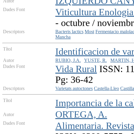
IZQUIERDO CANYA
Autor
Dades Font
Viticultura Enologia
- octubre / noviembr
Descriptors
Bacteris lactics
Most
Fermentacio malolac
Mancha
Títol
Identificacion de va
Autor
RUBIO, J.A.
YUSTE, R.
MARTIN, H
Dades Font
Vida Rural
ISSN: 113
Pg: 36-42
Descriptors
Varietats autoctones
Castella-Lleo
Castill
Títol
Importancia de la ca
ORTEGA, A.
Autor
Dades Font
Alimentaria. Revista