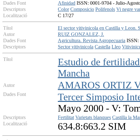
Dades Font
Afinidad
ISSN: 0001-9704 - Julio-Agosto
Descriptors
Color
Composicio
Polifenols
Vi negre var
Localització
C 17/27
Títol
El sector vitivinicola en Castilla y Leon. 
Autor
RUIZ GONZALEZ, J.
Dades Font
Agricultura. Revista Agropecuaria
ISSN: 
Descriptors
Sector vitivinicola
Castella
Lleo
Vitivinic
Títol
Estudio de fertilidad
Mancha
AMAROS ORTIZ VIL
Autor
Dades Font
Tercer Simposio Inte
Mayo 2000 - V: Tomo
Descriptors
Fertilitat
Varietats blanques
Castilla la M
Localització
634.8:663.2 SIM