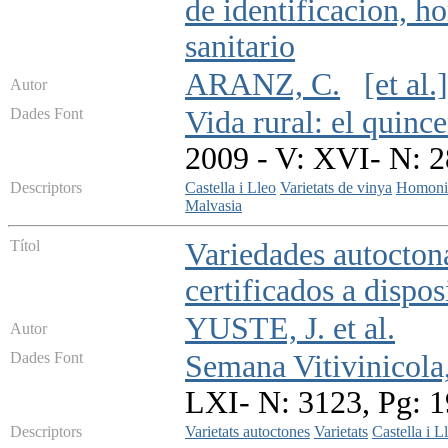
de identificacion, 
sanitario
ARANZ, C.
[et al.]
Autor
Dades Font
Vida rural: el quinc
2009 - V: XVI- N: 2
Descriptors
Castella i Lleo
Varietats de vinya
Homoni
Malvasia
Títol
Variedades autoctona
certificados a dispos
YUSTE, J. et al.
Autor
Dades Font
Semana Vitivinicola
LXI- N: 3123, Pg: 
Descriptors
Varietats autoctones
Varietats
Castella i L