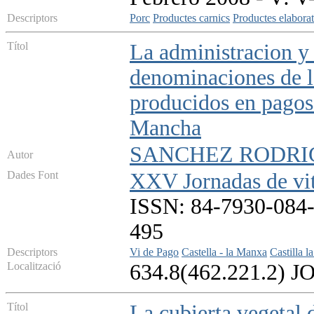
Descriptors
Porc
Productes carnics
Productes elaborat
Títol
La administracion y 
denominaciones de l
producidos en pagos 
Mancha
SANCHEZ RODRIG
Autor
Dades Font
XXV Jornadas de viti
ISSN: 84-7930-084-
495
Descriptors
Vi de Pago
Castella - la Manxa
Castilla 
Localització
634.8(462.221.2) J
Títol
La cubierta vegetal 