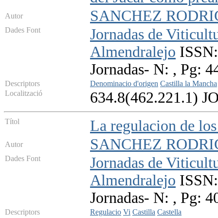
SANCHEZ RODRIG
Autor
Dades Font
Jornadas de Viticult
Almendralejo
ISSN:
Jornadas- N: , Pg: 
Descriptors
Denominacio d'origen
Castilla la Mancha
Localització
634.8(462.221.1) J
Títol
La regulacion de los 
SANCHEZ RODRIG
Autor
Dades Font
Jornadas de Viticult
Almendralejo
ISSN:
Jornadas- N: , Pg: 
Descriptors
Regulacio
Vi
Castilla
Castella