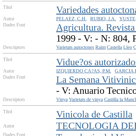
Títol
Variedades autoctona
Autor
PELAEZ, C.H.
RUBIO, J.A.
YUSTE,
Dades Font
Agricultura. Revist
1999 - V: - N: 804,
Descriptors
Varietats autoctones
Raim
Castella
Lleo
C
Títol
Vidue?os autorizado
Autor
IZQUIERDO CA?AS, P.M.
GARCIA 
Dades Font
La Semana Vitivinic
- V: Anuario Tecnic
Descriptors
Vinya
Varietats de vinya
Castilla la Manc
Títol
Vinicola de Castilla
TECNOLOGIA DE
Autor
Dades Font