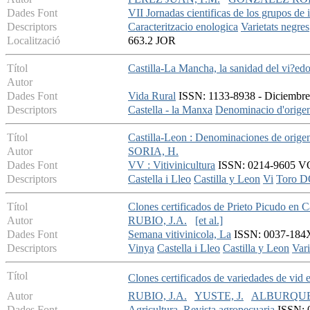
Dades Font
VII Jornadas cientificas de los grupos de 
Descriptors
Caracteritzacio enologica
Varietats negres
Localització
663.2 JOR
Títol
Castilla-La Mancha, la sanidad del vi?e
Autor
Dades Font
Vida Rural
ISSN: 1133-8938 - Diciembre 
Descriptors
Castella - la Manxa
Denominacio d'orige
Títol
Castilla-Leon : Denominaciones de origen
Autor
SORIA, H.
Dades Font
VV : Vitivinicultura
ISSN: 0214-9605 VOL 
Descriptors
Castella i Lleo
Castilla y Leon
Vi
Toro 
Títol
Clones certificados de Prieto Picudo en C
Autor
RUBIO, J.A.
[et al.]
Dades Font
Semana vitivinicola, La
ISSN: 0037-184X 
Descriptors
Vinya
Castella i Lleo
Castilla y Leon
Vari
Títol
Clones certificados de variedades de vid e
Autor
RUBIO, J.A.
YUSTE, J.
ALBURQUE
Dades Font
Agricultura. Revista agropecuaria
ISSN: 0