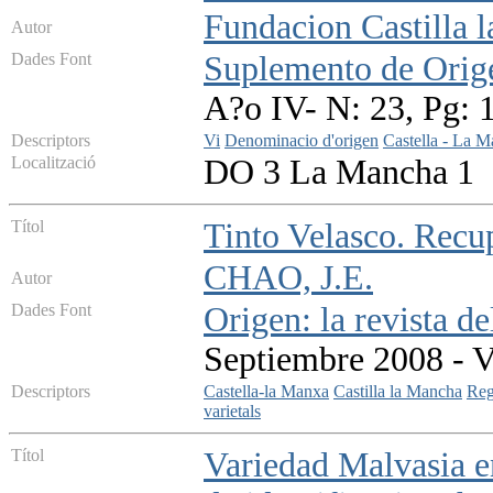
Fundacion Castilla l
Autor
Dades Font
Suplemento de Orig
A?o IV- N: 23, Pg: 
Descriptors
Vi
Denominacio d'origen
Castella - La 
Localització
DO 3 La Mancha 1
Títol
Tinto Velasco. Recu
CHAO, J.E.
Autor
Dades Font
Origen: la revista de
Septiembre 2008 - V
Descriptors
Castella-la Manxa
Castilla la Mancha
Reg
varietals
Títol
Variedad Malvasia en