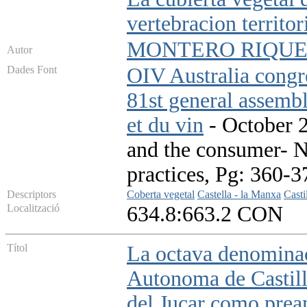
vertebracion territo
MONTERO RIQUEL
Autor
Dades Font
OIV Australia congr
81st general assembl
et du vin
- October 20
and the consumer- N:
practices, Pg: 360-3
Descriptors
Coberta vegetal
Castella - la Manxa
Casti
Localització
634.8:663.2 CON
Títol
La octava denomina
Autonoma de Castil
del Jucar como pream