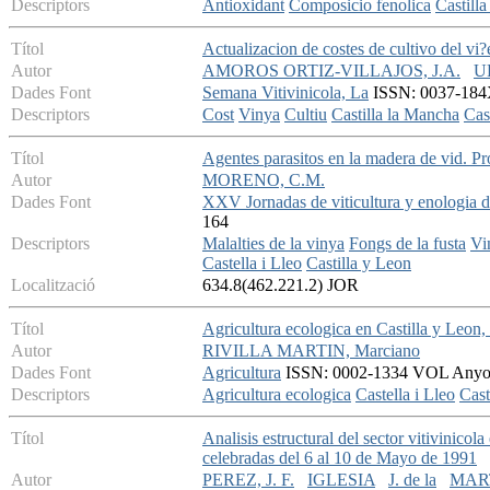
Descriptors
Antioxidant
Composicio fenolica
Castill
Títol
Actualizacion de costes de cultivo del v
Autor
AMOROS ORTIZ-VILLAJOS, J.A.
U
Dades Font
Semana Vitivinicola, La
ISSN: 0037-184X
Descriptors
Cost
Vinya
Cultiu
Castilla la Mancha
Cas
Títol
Agentes parasitos en la madera de vid. Pr
Autor
MORENO, C.M.
Dades Font
XXV Jornadas de viticultura y enologia d
164
Descriptors
Malalties de la vinya
Fongs de la fusta
Vi
Castella i Lleo
Castilla y Leon
Localització
634.8(462.221.2) JOR
Títol
Agricultura ecologica en Castilla y Leon,
Autor
RIVILLA MARTIN, Marciano
Dades Font
Agricultura
ISSN: 0002-1334 VOL Anyo L
Descriptors
Agricultura ecologica
Castella i Lleo
Cast
Títol
Analisis estructural del sector vitivinic
celebradas del 6 al 10 de Mayo de 1991
Autor
PEREZ, J. F.
IGLESIA
J. de la
MARTI