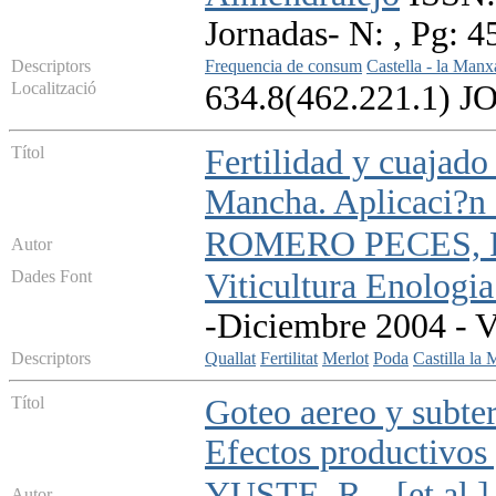
Jornadas- N: , Pg: 
Descriptors
Frequencia de consum
Castella - la Manx
Localització
634.8(462.221.1) J
Títol
Fertilidad y cuajado 
Mancha. Aplicaci?n 
ROMERO PECES, R.
Autor
Dades Font
Viticultura Enologia
-Diciembre 2004 - V
Descriptors
Quallat
Fertilitat
Merlot
Poda
Castilla la
Títol
Goteo aereo y subter
Efectos productivos 
YUSTE, R.
[et al.]
Autor