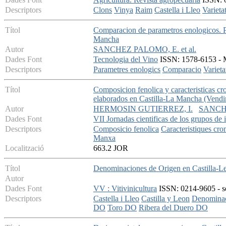
Descriptors
Clons
Vinya
Raim
Castella i Lleo
Varieta
Títol
Comparacion de parametros enologicos. Pr
Mancha
Autor
SANCHEZ PALOMO, E. et al.
Dades Font
Tecnologia del Vino
ISSN: 1578-6153 - M
Descriptors
Parametres enologics
Comparacio
Varieta
Títol
Composicion fenolica y caracteristicas cr
elaborados en Castilla-La Mancha (Vend
Autor
HERMOSIN GUTIERREZ, I.
SANCH
Dades Font
VII Jornadas cientificas de los grupos de 
Descriptors
Composicio fenolica
Caracteristiques cro
Manxa
Localització
663.2 JOR
Títol
Denominaciones de Origen en Castilla-L
Autor
Dades Font
VV : Vitivinicultura
ISSN: 0214-9605 - se
Descriptors
Castella i Lleo
Castilla y Leon
Denominac
DO
Toro DO
Ribera del Duero DO