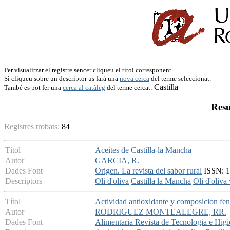
Per visualitzar el registre sencer cliqueu el títol corresponent.
Si cliqueu sobre un descriptor us farà una
nova cerca
del terme seleccionat.
Castilla
També es pot fer una
cerca al catàleg
del terme cercat:
Resu
Registres trobats:
84
Títol
Aceites de Castilla-la Mancha
Autor
GARCIA, R.
Dades Font
Origen. La revista del sabor rural
ISSN: 16
Descriptors
Oli d'oliva
Castilla la Mancha
Oli d'oliva
Títol
Actividad antioxidante y composicion fen
Autor
RODRIGUEZ MONTEALEGRE, RR.
Dades Font
Alimentaria Revista de Tecnologia e Higi