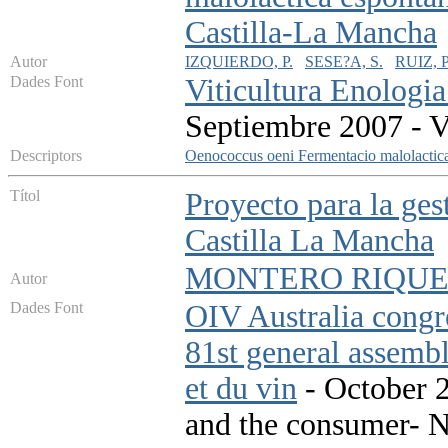
Castilla-La Mancha
Autor
IZQUIERDO, P.
SESE?A, S.
RUIZ, P
Dades Font
Viticultura Enologia
Septiembre 2007 - V
Descriptors
Oenococcus oeni
Fermentacio malolactic
Títol
Proyecto para la gest
Castilla La Mancha
MONTERO RIQUEL
Autor
Dades Font
OIV Australia congr
81st general assembl
et du vin
- October 20
and the consumer- N: