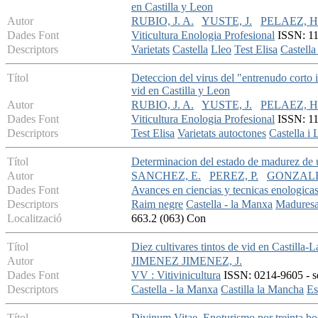
en Castilla y Leon
Autor
RUBIO, J. A.
YUSTE, J.
PELAEZ, H
Dades Font
Viticultura Enologia Profesional
ISSN: 113
Descriptors
Varietats
Castella
Lleo
Test Elisa
Castella
Títol
Deteccion del virus del "entrenudo corto 
vid en Castilla y Leon
Autor
RUBIO, J. A.
YUSTE, J.
PELAEZ, H
Dades Font
Viticultura Enologia Profesional
ISSN: 11
Descriptors
Test Elisa
Varietats autoctones
Castella i 
Títol
Determinacion del estado de madurez de uv
Autor
SANCHEZ, E.
PEREZ, P.
GONZALE
Dades Font
Avances en ciencias y tecnicas enologica
Descriptors
Raim negre
Castella - la Manxa
Maduresa
Localització
663.2 (063) Con
Títol
Diez cultivares tintos de vid en Castilla-
Autor
JIMENEZ JIMENEZ, J.
Dades Font
VV : Vitivinicultura
ISSN: 0214-9605 - se
Descriptors
Castella - la Manxa
Castilla la Mancha
Es
Títol
Divinum Vitae. Enoturismo por treinta b