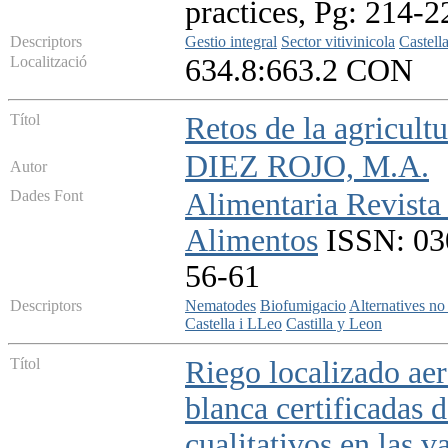
practices, Pg: 214-2
Descriptors
Gestio integral
Sector vitivinicola
Castell
Localització
634.8:663.2 CON
Títol
Retos de la agricult
DIEZ ROJO, M.A.
Autor
Dades Font
Alimentaria Revista 
Alimentos
ISSN: 030
56-61
Descriptors
Nematodes
Biofumigacio
Alternatives no
Castella i LLeo
Castilla y Leon
Títol
Riego localizado aer
blanca certificadas 
cualitativos en las v