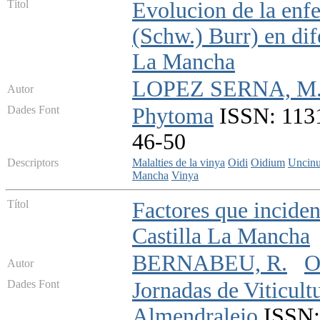
Títol
Evolucion de la enf
(Schw.) Burr) en dif
La Mancha
LOPEZ SERNA, M.
Autor
Dades Font
Phytoma
ISSN: 1131
46-50
Descriptors
Malalties de la vinya
Oidi
Oidium
Uncinu
Mancha
Vinya
Títol
Factores que incide
Castilla La Mancha
BERNABEU, R.
O
Autor
Dades Font
Jornadas de Viticult
Almendralejo
ISSN: