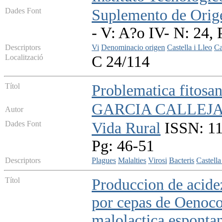
Dades Font
Suplemento de Orig
- V: A?o IV- N: 24, 
Descriptors
Vi
Denominacio origen
Castella i Lleo
Ca
Localització
C 24/114
Títol
Problematica fitosan
GARCIA CALLEJA,
Autor
Dades Font
Vida Rural
ISSN: 113
Pg: 46-51
Descriptors
Plagues
Malalties
Virosi
Bacteris
Castella
Títol
Produccion de acidez
por cepas de Oenoco
malolactica esponta