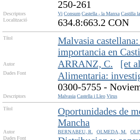
250-261
Descriptors
Vi
Consum
Castella - la Manxa
Castilla 
Localització
634.8:663.2 CON
Títol
Malvasia castellana: 
importancia en Casti
ARRANZ, C.
[et al
Autor
Dades Font
Alimentaria: investi
0300-5755 - Noviemb
Descriptors
Malvasia
Castella i Lleo
Virus
Títol
Oportunidades de me
Mancha
Autor
BERNABEU, R.
OLMEDA, M.
OLI
Dades Font