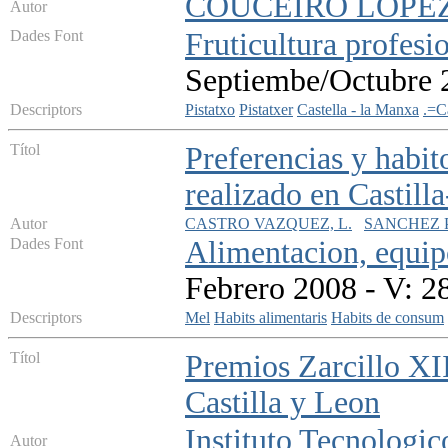
COUCEIRO LOPEZ,
Autor
Dades Font
Fruticultura profesi
Septiembe/Octubre 2
Descriptors
Pistatxo
Pistatxer
Castella - la Manxa
.=C
Títol
Preferencias y habit
realizado en Castil
Autor
CASTRO VAZQUEZ, L.
SANCHEZ 
Dades Font
Alimentacion, equip
Febrero 2008 - V: 2
Descriptors
Mel
Habits alimentaris
Habits de consum
Títol
Premios Zarcillo XII
Castilla y Leon
Instituto Tecnologic
Autor