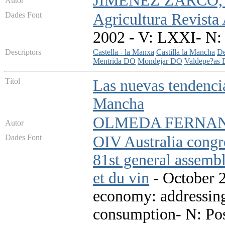
JIMENEZ ZARCO, 
Autor
Dades Font
Agricultura Revista
2002 - V: LXXI- N:
Descriptors
Castella - la Manxa
Castilla la Mancha
De
Mentrida DO
Mondejar DO
Valdepe?as
Títol
Las nuevas tendencia
Mancha
OLMEDA FERNAN
Autor
Dades Font
OIV Australia congr
81st general assembl
et du vin
- October 2
economy: addressing
consumption- N: Post