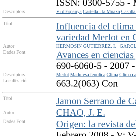
ISSN: 0300-5755 - M
Descriptors
Vi d'Espanya
Castella - la Mnaxa
Castill
Títol
Influencia del clima
variedad Merlot en 
Autor
HERMOSIN GUTIERREZ, I.
GARCIA
Dades Font
Avances en ciencias 
690-6060-5 - 2007 - 
Descriptors
Merlot
Maduresa fenolica
Clima
Clima ca
Localització
663.2(063) Con
Títol
Jamon Serrano de C
CHAO, J. E.
Autor
Dades Font
Origen: la revista de
Febrero 2008 - V: V