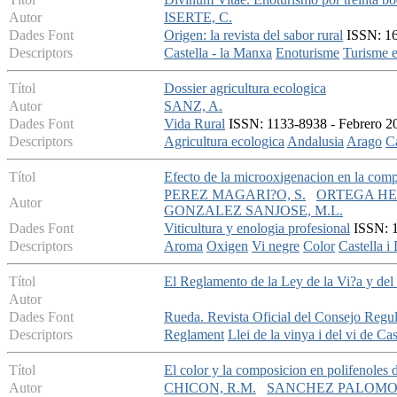
Autor
ISERTE, C.
Dades Font
Origen: la revista del sabor rural
ISSN: 16
Descriptors
Castella - la Manxa
Enoturisme
Turisme 
Títol
Dossier agricultura ecologica
Autor
SANZ, A.
Dades Font
Vida Rural
ISSN: 1133-8938 - Febrero 20
Descriptors
Agricultura ecologica
Andalusia
Arago
Ca
Títol
Efecto de la microoxigenacion en la comp
PEREZ MAGARI?O, S.
ORTEGA HE
Autor
GONZALEZ SANJOSE, M.L.
Dades Font
Viticultura y enologia profesional
ISSN: 1
Descriptors
Aroma
Oxigen
Vi negre
Color
Castella i
Títol
El Reglamento de la Ley de la Vi?a y del
Autor
Dades Font
Rueda. Revista Oficial del Consejo Regu
Descriptors
Reglament
Llei de la vinya i del vi de Ca
Títol
El color y la composicion en polifenoles d
Autor
CHICON, R.M.
SANCHEZ PALOMO,