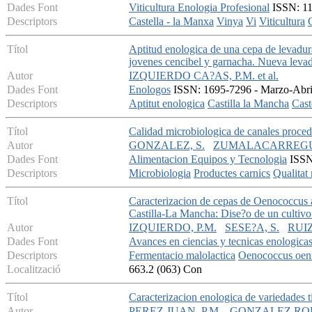
Dades Font
Viticultura Enologia Profesional
ISSN: 113
Descriptors
Castella - la Manxa
Vinya
Vi
Viticultura
Títol
Aptitud enologica de una cepa de levadura
jovenes cencibel y garnacha. Nueva lev
Autor
IZQUIERDO CA?AS, P.M. et al.
Dades Font
Enologos
ISSN: 1695-7296 - Marzo-Abril
Descriptors
Aptitut enologica
Castilla la Mancha
Cast
Títol
Calidad microbiologica de canales proced
Autor
GONZALEZ, S.
ZUMALACARREGUI
Dades Font
Alimentacion Equipos y Tecnologia
ISSN:
Descriptors
Microbiologia
Productes carnics
Qualitat
Títol
Caracterizacion de cepas de Oenococcus a
Castilla-La Mancha: Dise?o de un cultivo
Autor
IZQUIERDO, P.M.
SESE?A, S.
RUIZ
Dades Font
Avances en ciencias y tecnicas enologica
Descriptors
Fermentacio malolactica
Oenococcus oen
Localització
663.2 (063) Con
Títol
Caracterizacion enologica de variedades t
Autor
PEREZ JUAN, P.M.
GONZALEZ ROD