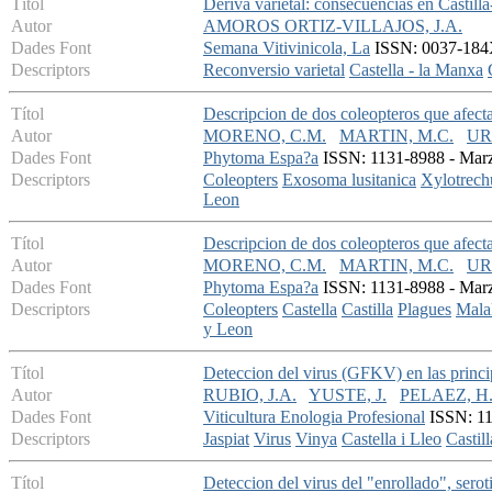
Títol
Deriva varietal: consecuencias en Castil
Autor
AMOROS ORTIZ-VILLAJOS, J.A.
Dades Font
Semana Vitivinicola, La
ISSN: 0037-184X
Descriptors
Reconversio varietal
Castella - la Manxa
Títol
Descripcion de dos coleopteros que afecta
Autor
MORENO, C.M.
MARTIN, M.C.
UR
Dades Font
Phytoma Espa?a
ISSN: 1131-8988 - Marzo
Descriptors
Coleopters
Exosoma lusitanica
Xylotrech
Leon
Títol
Descripcion de dos coleopteros que afecta
Autor
MORENO, C.M.
MARTIN, M.C.
UR
Dades Font
Phytoma Espa?a
ISSN: 1131-8988 - Marzo
Descriptors
Coleopters
Castella
Castilla
Plagues
Malal
y Leon
Títol
Deteccion del virus
(GFKV) en las princip
Autor
RUBIO, J.A.
YUSTE, J.
PELAEZ, H.
Dades Font
Viticultura Enologia Profesional
ISSN: 113
Descriptors
Jaspiat
Virus
Vinya
Castella i Lleo
Castil
Títol
Deteccion del virus del "enrollado", serot