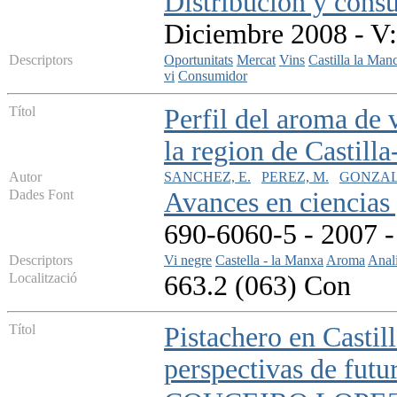
Distribucion y con
Diciembre 2008 - V:
Descriptors
Oportunitats
Mercat
Vins
Castilla la Man
vi
Consumidor
Títol
Perfil del aroma de 
la region de Castil
Autor
SANCHEZ, E.
PEREZ, M.
GONZAL
Dades Font
Avances en ciencias 
690-6060-5 - 2007 - 
Descriptors
Vi negre
Castella - la Manxa
Aroma
Anali
Localització
663.2 (063) Con
Títol
Pistachero en Castil
perspectivas de futu