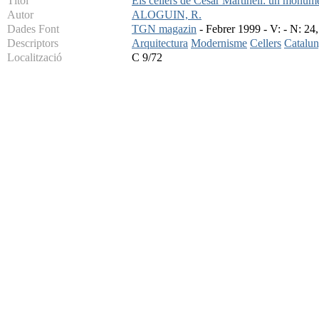
Títol
Els cellers de Cesar Martinell: un monumen
Autor
ALOGUIN, R.
Dades Font
TGN magazin
- Febrer 1999 - V: - N: 24,
Descriptors
Arquitectura
Modernisme
Cellers
Catalu
Localització
C 9/72