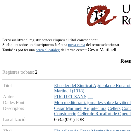
Per visualitzar el registre sencer cliqueu el títol corresponent.
Si cliqueu sobre un descriptor us farà una
nova cerca
del terme seleccionat.
Cesar Martinell
També es pot fer una
cerca al catàleg
del terme cercat:
Resu
Registres trobats:
2
Títol
El celler del Sindicat Agricola de Rocarot
Martinell (1918)
Autor
FUGUET SANS, J.
Dades Font
Mon mediterrani: jornades sobre la viticu
Descriptors
Cesar Martinell
Arquitectura
Cellers
Conc
Construccio
Celler de Rocafort de Queral
Localització
663.2(091) JOR