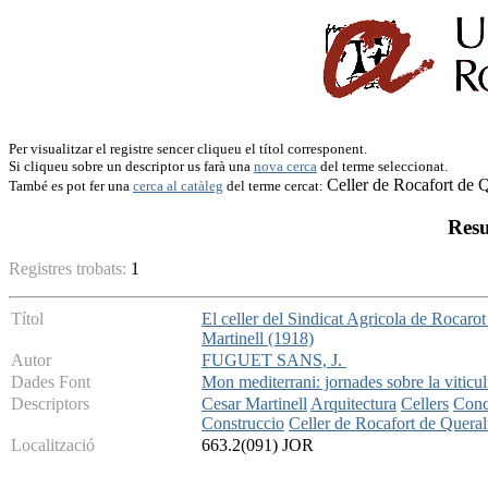
Per visualitzar el registre sencer cliqueu el títol corresponent.
Si cliqueu sobre un descriptor us farà una
nova cerca
del terme seleccionat.
Celler de Rocafort de Q
També es pot fer una
cerca al catàleg
del terme cercat:
Resu
Registres trobats:
1
Títol
El celler del Sindicat Agricola de Rocarot
Martinell (1918)
Autor
FUGUET SANS, J.
Dades Font
Mon mediterrani: jornades sobre la viticu
Descriptors
Cesar Martinell
Arquitectura
Cellers
Conc
Construccio
Celler de Rocafort de Queral
Localització
663.2(091) JOR