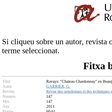
Si cliqueu sobre un autor, revista 
terme seleccionat.
Fitxa 
Títol
Ravays: "Chateau Chardonnay" en Beaujo
Autor
GARRIER, G.
Revista
Revue des oenologues et des techniques vi
Numero
147
Mes
147
Any
2013
Pàgina
60-61