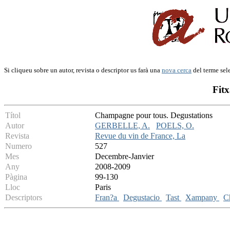
Si cliqueu sobre un autor, revista o descriptor us farà una
nova cerca
del terme sel
Fitx
Títol
Champagne pour tous. Degustations
Autor
GERBELLE, A.
POELS, O.
Revista
Revue du vin de France, La
Numero
527
Mes
Decembre-Janvier
Any
2008-2009
Pàgina
99-130
Lloc
Paris
Descriptors
Fran?a
Degustacio
Tast
Xampany
C