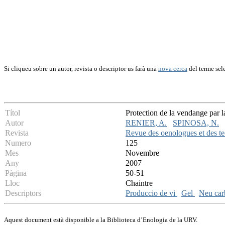
Si cliqueu sobre un autor, revista o descriptor us farà una
nova cerca
del terme sel
Títol
Protection de la vendange par 
Autor
RENIER, A.
SPINOSA, N.
Revista
Revue des oenologues et des te
Numero
125
Mes
Novembre
Any
2007
Pàgina
50-51
Lloc
Chaintre
Descriptors
Produccio de vi
Gel
Neu car
Aquest document està disponible a la Biblioteca d’Enologia de la URV.