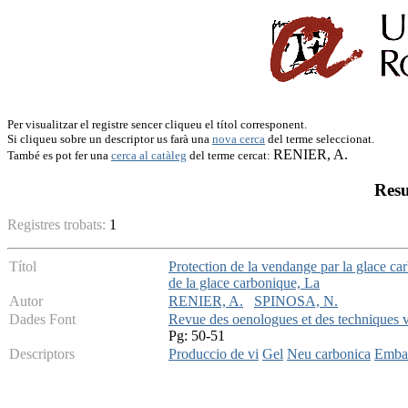
Per visualitzar el registre sencer cliqueu el títol corresponent.
Si cliqueu sobre un descriptor us farà una
nova cerca
del terme seleccionat.
RENIER, A.
També es pot fer una
cerca al catàleg
del terme cercat:
Resu
Registres trobats:
1
Títol
Protection de la vendange par la glace c
de la glace carbonique, La
Autor
RENIER, A.
SPINOSA, N.
Dades Font
Revue des oenologues et des techniques vi
Pg: 50-51
Descriptors
Produccio de vi
Gel
Neu carbonica
Emba