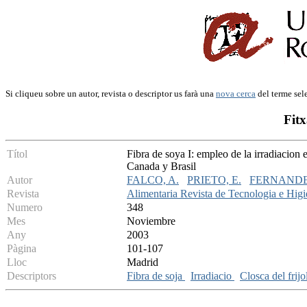
Si cliqueu sobre un autor, revista o descriptor us farà una
nova cerca
del terme sel
Fitx
Títol
Fibra de soya I: empleo de la irradiacion 
Canada y Brasil
Autor
FALCO, A.
PRIETO, E.
FERNANDE
Revista
Alimentaria Revista de Tecnologia e Higi
Numero
348
Mes
Noviembre
Any
2003
Pàgina
101-107
Lloc
Madrid
Descriptors
Fibra de soja
Irradiacio
Closca del frijo