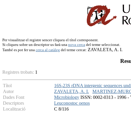
Per visualitzar el registre sencer cliqueu el títol corresponent.
Si cliqueu sobre un descriptor us farà una
nova cerca
del terme seleccionat.
ZAVALETA, A. I.
També es pot fer una
cerca al catàleg
del terme cercat:
Resu
Registres trobats:
1
Títol
16S-23S rDNA intergenic sequences undi
Autor
ZAVALETA, A. I.
MARTINEZ-MURCIA
Dades Font
Microbiology
ISSN: 0002-0313 - 1996 - V
Descriptors
Leuconostoc oenos
Localització
C 8/116