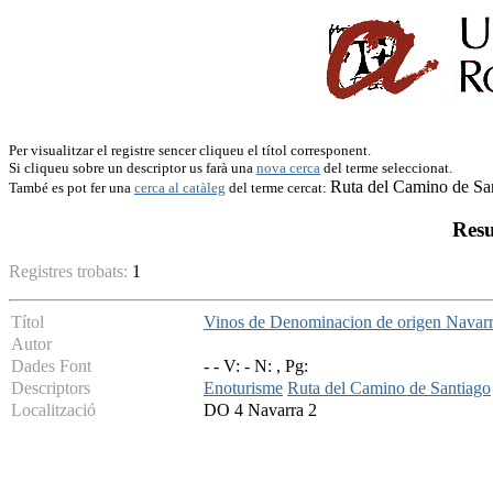
Per visualitzar el registre sencer cliqueu el títol corresponent.
Si cliqueu sobre un descriptor us farà una
nova cerca
del terme seleccionat.
Ruta del Camino de Sa
També es pot fer una
cerca al catàleg
del terme cercat:
Resu
Registres trobats:
1
Títol
Vinos de Denominacion de origen Navarr
Autor
Dades Font
- - V: - N: , Pg:
Descriptors
Enoturisme
Ruta del Camino de Santiago
Localització
DO 4 Navarra 2