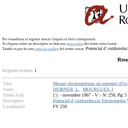
Per visualitzar el registre sencer cliqueu el títol corresponent.
Si cliqueu sobre un descriptor us farà una
nova cerca
del terme seleccionat.
Potencial d' oxidoreduc
També es pot fer una
cerca al catàleg
del terme cercat:
Resu
Registres trobats:
1
Títol
Mesure electrometrique du potentiel d?oxyd
Autor
DEIBNER, L.
MOURGUES, J
Dades Font
FV
- novembre 1967 - V: - N: 259, Pg: 5 
Descriptors
Potencial d' oxidoreduccio
Electrometria
Localització
FV 259