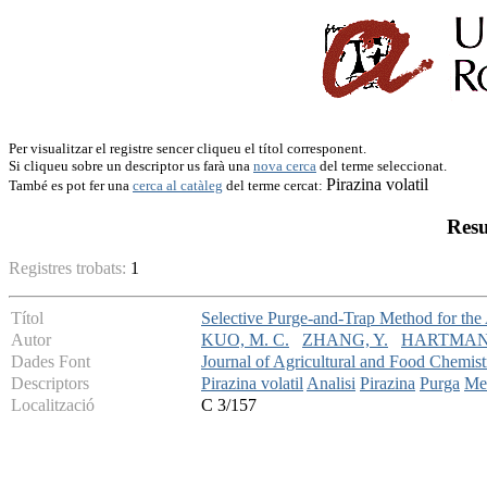
Per visualitzar el registre sencer cliqueu el títol corresponent.
Si cliqueu sobre un descriptor us farà una
nova cerca
del terme seleccionat.
Pirazina volatil
També es pot fer una
cerca al catàleg
del terme cercat:
Resu
Registres trobats:
1
Títol
Selective Purge-and-Trap Method for the 
Autor
KUO, M. C.
ZHANG, Y.
HARTMAN,
Dades Font
Journal of Agricultural and Food Chemist
Descriptors
Pirazina volatil
Analisi
Pirazina
Purga
Me
Localització
C 3/157