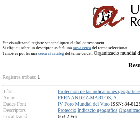
Per visualitzar el registre sencer cliqueu el títol corresponent.
Si cliqueu sobre un descriptor us farà una
nova cerca
del terme seleccionat.
Organitzacio mundial 
També es pot fer una
cerca al catàleg
del terme cercat:
Resu
Registres trobats:
1
Títol
Proteccion de las indicaciones geografic
Autor
FERNANDEZ-MARTOS, A.
Dades Font
IV Foro Mundial del Vino
ISSN: 84-8125-
Descriptors
Proteccio
Indicacio geografica
Organitzac
Localització
663.2 For