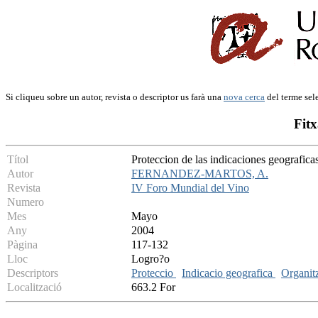
Si cliqueu sobre un autor, revista o descriptor us farà una
nova cerca
del terme sel
Fitx
Títol
Proteccion de las indicaciones geografic
Autor
FERNANDEZ-MARTOS, A.
Revista
IV Foro Mundial del Vino
Numero
Mes
Mayo
Any
2004
Pàgina
117-132
Lloc
Logro?o
Descriptors
Proteccio
Indicacio geografica
Organit
Localització
663.2 For