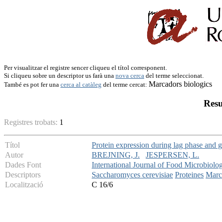
Per visualitzar el registre sencer cliqueu el títol corresponent.
Si cliqueu sobre un descriptor us farà una
nova cerca
del terme seleccionat.
Marcadors biologics
També es pot fer una
cerca al catàleg
del terme cercat:
Resu
Registres trobats:
1
Títol
Protein expression during lag phase and g
Autor
BREJNING, J.
JESPERSEN, L.
Dades Font
International Journal of Food Microbiolo
Descriptors
Saccharomyces cerevisiae
Proteines
Marc
Localització
C 16/6