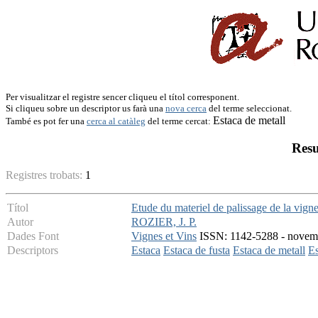
Per visualitzar el registre sencer cliqueu el títol corresponent.
Si cliqueu sobre un descriptor us farà una
nova cerca
del terme seleccionat.
Estaca de metall
També es pot fer una
cerca al catàleg
del terme cercat:
Resu
Registres trobats:
1
Títol
Etude du materiel de palissage de la vigne 
Autor
ROZIER, J. P.
Dades Font
Vignes et Vins
ISSN: 1142-5288 - novemb
Descriptors
Estaca
Estaca de fusta
Estaca de metall
Es