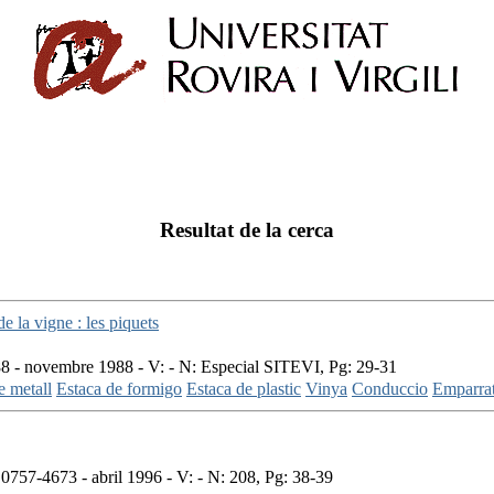
Resultat de la cerca
e la vigne : les piquets
 - novembre 1988 - V: - N: Especial SITEVI, Pg: 29-31
e metall
Estaca de formigo
Estaca de plastic
Vinya
Conduccio
Emparra
757-4673 - abril 1996 - V: - N: 208, Pg: 38-39