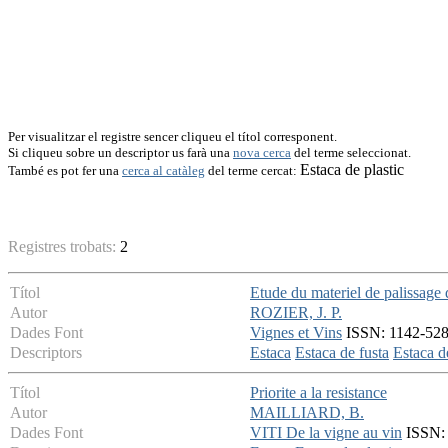
Per visualitzar el registre sencer cliqueu el títol corresponent.
Si cliqueu sobre un descriptor us farà una
nova cerca
del terme seleccionat.
Estaca de plastic
També es pot fer una
cerca al catàleg
del terme cercat:
Registres trobats:
2
Títol
Etude du materiel de palissage d
Autor
ROZIER, J. P.
Dades Font
Vignes et Vins
ISSN: 1142-5288
Descriptors
Estaca
Estaca de fusta
Estaca d
Títol
Priorite a la resistance
Autor
MAILLIARD, B.
Dades Font
VITI De la vigne au vin
ISSN: 0