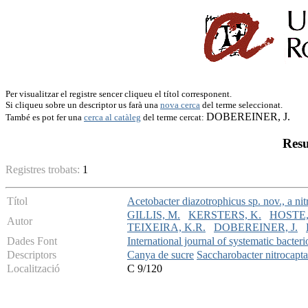
Per visualitzar el registre sencer cliqueu el títol corresponent.
Si cliqueu sobre un descriptor us farà una
nova cerca
del terme seleccionat.
DOBEREINER, J.
També es pot fer una
cerca al catàleg
del terme cercat:
Resu
Registres trobats:
1
Títol
Acetobacter diazotrophicus sp. nov., a ni
GILLIS, M.
KERSTERS, K.
HOSTE,
Autor
TEIXEIRA, K.R.
DOBEREINER, J.
Dades Font
International journal of systematic bacter
Descriptors
Canya de sucre
Saccharobacter nitrocapt
Localització
C 9/120