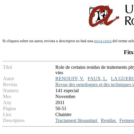
Si cliqueu sobre un autor, revista o descriptor us farà una
nova cerca
del terme sel
Fitx
Títol
Role de certains residus de traitements phy
vins
Autor
RENOUFF, V.
FAUX, L.
LA GUERC
Revista
Revue des oenologues et des techniques vi
Numero
141 especial
Mes
Novembre
Any
2011
Pàgina
50-51
Lloc
Chaintre
Descriptors
Tractament fitosanitari
Residus
Ferment