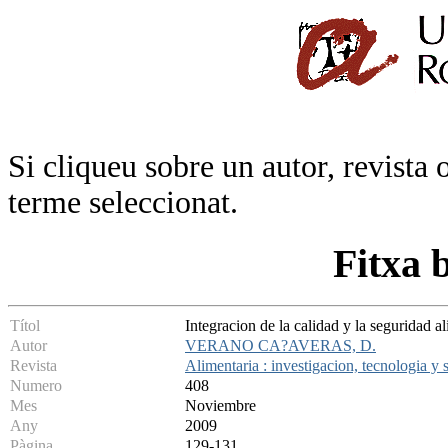
Si cliqueu sobre un autor, revista 
terme seleccionat.
Fitxa 
Títol
Integracion de la calidad y la seguridad al
Autor
VERANO CA?AVERAS, D.
Revista
Alimentaria : investigacion, tecnologia y 
Numero
408
Mes
Noviembre
Any
2009
Pàgina
129-131