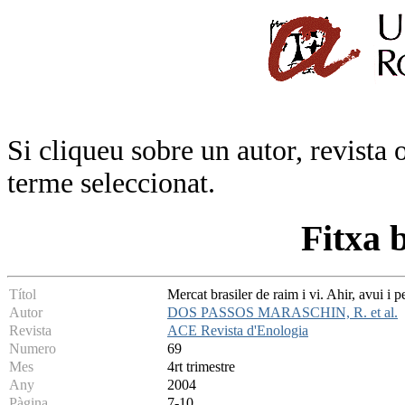
Si cliqueu sobre un autor, revista 
terme seleccionat.
Fitxa 
Títol
Mercat brasiler de raim i vi. Ahir, avui i p
Autor
DOS PASSOS MARASCHIN, R. et al.
Revista
ACE Revista d'Enologia
Numero
69
Mes
4rt trimestre
Any
2004
Pàgina
7-10