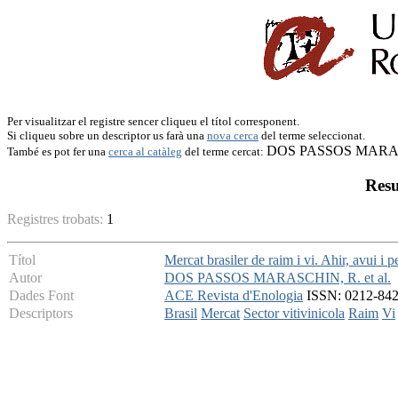
Per visualitzar el registre sencer cliqueu el títol corresponent.
Si cliqueu sobre un descriptor us farà una
nova cerca
del terme seleccionat.
DOS PASSOS MARASC
També es pot fer una
cerca al catàleg
del terme cercat:
Resu
Registres trobats:
1
Títol
Mercat brasiler de raim i vi. Ahir, avui i p
Autor
DOS PASSOS MARASCHIN, R. et al.
Dades Font
ACE Revista d'Enologia
ISSN: 0212-842X 
Descriptors
Brasil
Mercat
Sector vitivinicola
Raim
Vi