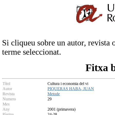
Si cliqueu sobre un autor, revista 
terme seleccionat.
Fitxa 
Títol
Cultura i economia del vi
Autor
PIQUERAS HABA, JUAN
Revista
Metode
Numero
29
Mes
Any
2001 (primavera)
Pàgina
24-28