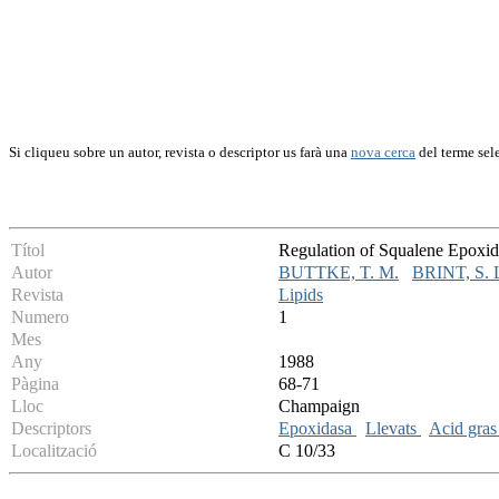
Si cliqueu sobre un autor, revista o descriptor us farà una
nova cerca
del terme sel
Títol
Regulation of Squalene Epoxid
Autor
BUTTKE, T. M.
BRINT, S. 
Revista
Lipids
Numero
1
Mes
Any
1988
Pàgina
68-71
Lloc
Champaign
Descriptors
Epoxidasa
Llevats
Acid gras
Localització
C 10/33