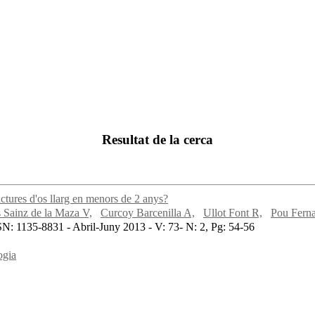
Resultat de la cerca
actures d'os llarg en menors de 2 anys?
 Sainz de la Maza V,
Curcoy Barcenilla A,
Ullot Font R,
Pou Ferna
N: 1135-8831 - Abril-Juny 2013 - V: 73- N: 2, Pg: 54-56
ogia