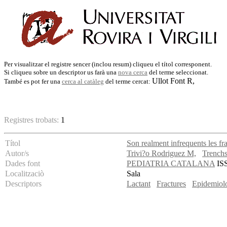
Per visualitzar el registre sencer (inclou resum) cliqueu el títol corresponent.
Si cliqueu sobre un descriptor us farà una
nova cerca
del terme seleccionat.
Ullot Font R,
També es pot fer una
cerca al catàleg
del terme cercat:
Registres trobats:
1
Títol
Son realment infrequents les fr
Autor/s
Trivi?o Rodriguez M,
Trenchs
Dades font
PEDIATRIA CATALANA
ISS
Localitzaciò
Sala
Descriptors
Lactant
Fractures
Epidemiol