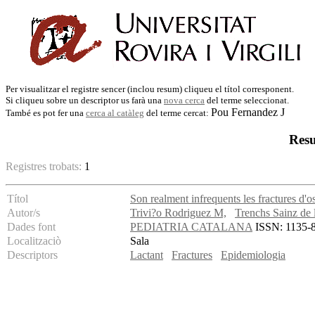
Per visualitzar el registre sencer (inclou resum) cliqueu el títol corresponent.
Si cliqueu sobre un descriptor us farà una
nova cerca
del terme seleccionat.
Pou Fernandez J
També es pot fer una
cerca al catàleg
del terme cercat:
Resu
Registres trobats:
1
Títol
Son realment infrequents les fractures d'o
Autor/s
Trivi?o Rodriguez M,
Trenchs Sainz de 
Dades font
PEDIATRIA CATALANA
ISSN: 1135-88
Localitzaciò
Sala
Descriptors
Lactant
Fractures
Epidemiologia