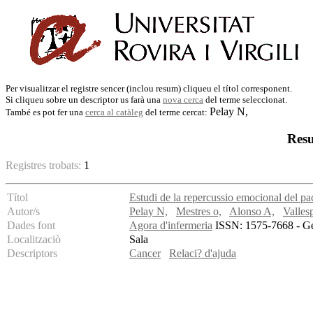
Per visualitzar el registre sencer (inclou resum) cliqueu el títol corresponent.
Si cliqueu sobre un descriptor us farà una
nova cerca
del terme seleccionat.
Pelay N,
També es pot fer una
cerca al catàleg
del terme cercat:
Resu
Registres trobats:
1
Títol
Estudi de la repercussio emocional del pa
Autor/s
Pelay N,
Mestres o,
Alonso A,
Valles
Dades font
Agora d'infermeria
ISSN: 1575-7668 - Gen
Localitzaciò
Sala
Descriptors
Cancer
Relaci? d'ajuda