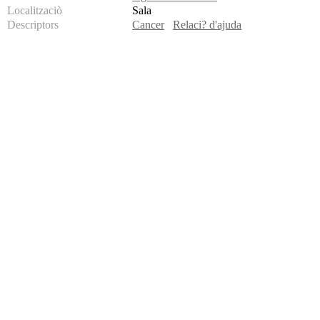
Localitzaciò
Sala
Descriptors
Cancer
Relaci? d'ajuda