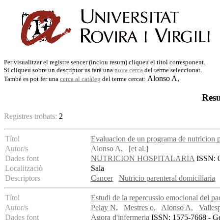
Per visualitzar el registre sencer (inclou resum) cliqueu el títol corresponent.
Si cliqueu sobre un descriptor us farà una
nova cerca
del terme seleccionat.
Alonso A,
També es pot fer una
cerca al catàleg
del terme cercat:
Resu
Registres trobats:
2
Títol
Evaluacion de un programa de nutricion pa
Autor/s
Alonso A,
[et al.]
Dades font
NUTRICION HOSPITALARIA
ISSN: 0
Localitzaciò
Sala
Descriptors
Cancer
Nutricio parenteral domiciliaria
Títol
Estudi de la repercussio emocional del pa
Autor/s
Pelay N,
Mestres o,
Alonso A,
Valles
Dades font
Agora d'infermeria
ISSN: 1575-7668 - Gen